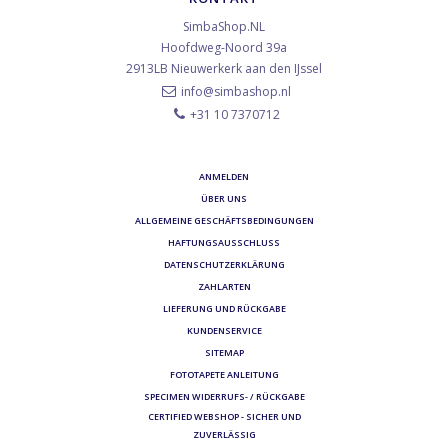
SimbaShop.NL
Hoofdweg-Noord 39a
2913LB
Nieuwerkerk aan den IJssel
info@simbashop.nl
+31 10 7370712
ANMELDEN
ÜBER UNS
ALLGEMEINE GESCHÄFTSBEDINGUNGEN
HAFTUNGSAUSSCHLUSS
DATENSCHUTZERKLÄRUNG
ZAHLARTEN
LIEFERUNG UND RÜCKGABE
KUNDENSERVICE
SITEMAP
FOTOTAPETE ANLEITUNG
SPECIMEN WIDERRUFS- / RÜCKGABE
CERTIFIED WEBSHOP - SICHER UND
ZUVERLÄSSIG