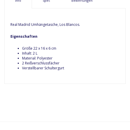
Info
Spec
Bewertungen
Real Madrid Umhängetasche, Los Blancos.
Eigenschaften
Größe 22 x 16 x 6 cm
Inhalt: 2 L
Material: Polyester
2 Reißverschlussfächer
Verstellbarer Schultergurt