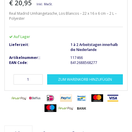
€ 20,95
Inkl. MwSt.
Real Madrid Umhängetasche, Los Blancos – 22 x 16 x 6 cm – 2 L –
Polyester
Auf Lager
Lieferzeit:
1 à 2 Arbeitstagen innerhalb
die Niederlande
Artikelnummer::
117466
EAN Code:
8412688568277
ZUM WARENKORB HINZUFÜGEN