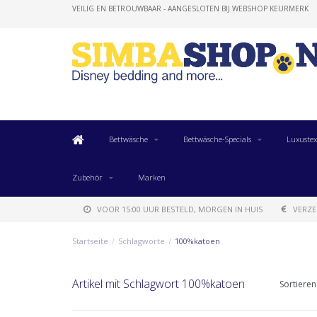
VEILIG EN BETROUWBAAR - AANGESLOTEN BIJ WEBSHOP KEURMERK
Bettwäsche
Bettwäsche-Specials
Luxustex
Zubehör
Marken
VOOR 15:00 UUR BESTELD, MORGEN IN HUIS
VERZE
Startseite
/
Schlagworte
/
100%katoen
Artikel mit Schlagwort 100%katoen
Sortieren