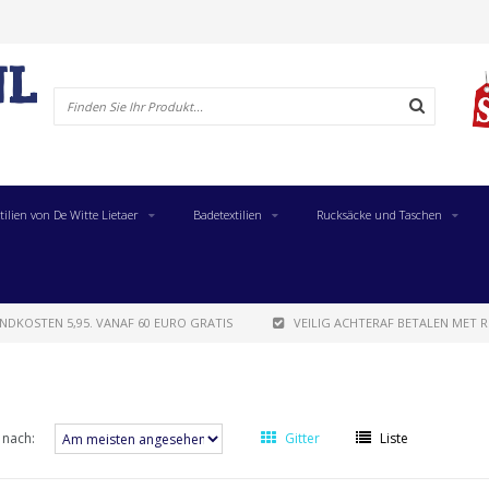
tilien von De Witte Lietaer
Badetextilien
Rucksäcke und Taschen
NDKOSTEN 5,95. VANAF 60 EURO GRATIS
VEILIG ACHTERAF BETALEN MET R
 nach:
Gitter
Liste