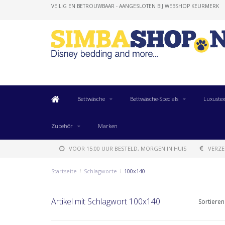
VEILIG EN BETROUWBAAR - AANGESLOTEN BIJ WEBSHOP KEURMERK
Bettwäsche
Bettwäsche-Specials
Luxustex
Zubehör
Marken
VOOR 15:00 UUR BESTELD, MORGEN IN HUIS
VERZE
Startseite
/
Schlagworte
/
100x140
Artikel mit Schlagwort 100x140
Sortieren