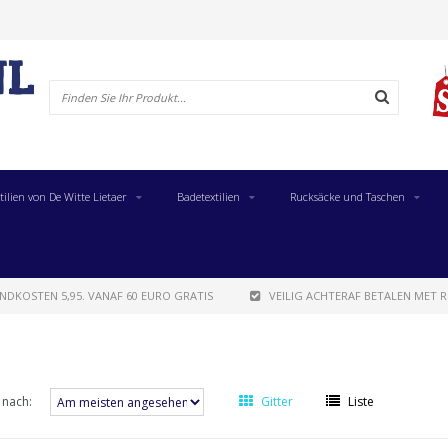
tilien von De Witte Lietaer
Badetextilien
Rucksäcke und Taschen
NDKOSTEN 5,95. VANAF 60 EURO GRATIS
VEILIG ACHTERAF BETALEN MET R
 nach:
Gitter
Liste