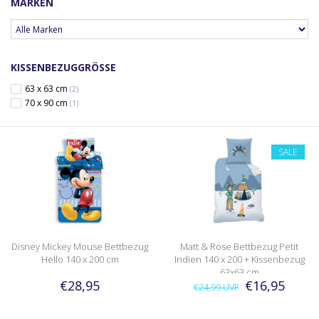
MARKEN
KISSENBEZUGGRÖSSE
63 x 63 cm
(2)
70 x 90 cm
(1)
SALE
Disney Mickey Mouse Bettbezug
Matt & Rose Bettbezug Petit
Hello 140 x 200 cm
Indien 140 x 200 + Kissenbezug
63x63 cm
€28,95
€16,95
€24,99
UVP