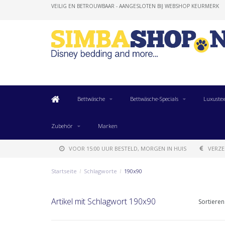
VEILIG EN BETROUWBAAR - AANGESLOTEN BIJ WEBSHOP KEURMERK
Bettwäsche
Bettwäsche-Specials
Luxustex
Zubehör
Marken
VOOR 15:00 UUR BESTELD, MORGEN IN HUIS
VERZE
Startseite
/
Schlagworte
/
190x90
Artikel mit Schlagwort 190x90
Sortieren