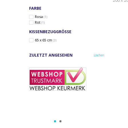
200 x 2
FARBE
Rosa
(1)
Rot
(1)
KISSENBEZUGGRÖSSE
65 x 65 cm
(3)
ZULETZT ANGESEHEN
Löschen