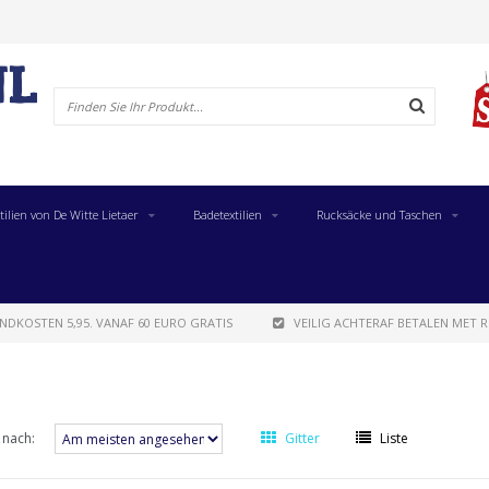
tilien von De Witte Lietaer
Badetextilien
Rucksäcke und Taschen
NDKOSTEN 5,95. VANAF 60 EURO GRATIS
VEILIG ACHTERAF BETALEN MET R
 nach:
Gitter
Liste