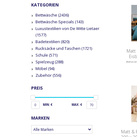
KATEGORIEN
Bettwäsche
(2436)
Bettwäsche-Specials
(143)
Luxustextilien von De Witte Lietaer
(1577)
Badetextilien
(820)
Rucksäcke und Taschen
(1721)
Matt
Schule
(571)
Eis
gewa
Spielzeug
(288)
Möbel
(94)
Zubehör
(556)
PREIS
MIN: €
MAX: €
0
70
MARKEN
Matt & 