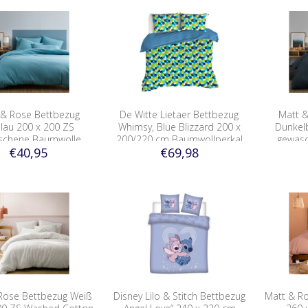
 & Rose Bettbezug
De Witte Lietaer Bettbezug
Matt &
blau 200 x 200 ZS
Whimsy, Blue Blizzard 200 x
Dunkel
schene Baumwolle
200/220 cm Baumwollperkal
gewas
€40,95
€69,98
Rose Bettbezug Weiß
Disney Lilo & Stitch Bettbezug
Matt & R