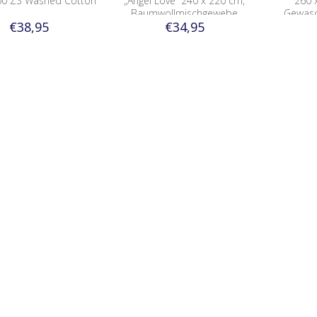
00 ZS Washed Cotton
„Angel Love“ 240 x 220 cm,
260 
Baumwollmischgewebe
Gewas
€38,95
€34,95