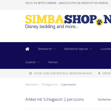
VEILIG EN BETROUWBAAR - AANGESLOTEN BIJ WEBSHOP KEURMERK
Bettwäsche
Bettwäsche-Specials
Luxustex
Zubehör
Marken
VOOR 15:00 UUR BESTELD, MORGEN IN HUIS
VERZE
Startseite
/
Schlagworte
/
2 persoons
Artikel mit Schlagwort 2 persoons
Sortieren