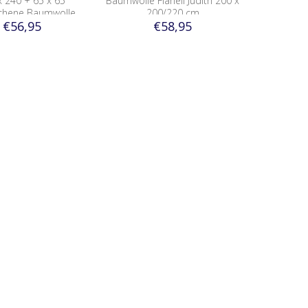
x 240 + 65 x 65
Baumwolle Flanell Judith 200 x
chene Baumwolle
200/220 cm
€56,95
€58,95