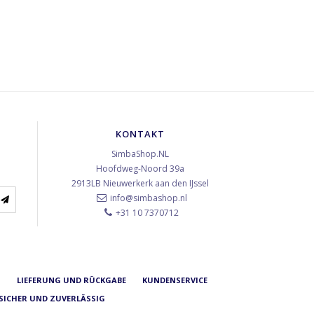
KONTAKT
SimbaShop.NL
Hoofdweg-Noord 39a
2913LB
Nieuwerkerk aan den IJssel
info@simbashop.nl
+31 10 7370712
N
LIEFERUNG UND RÜCKGABE
KUNDENSERVICE
 SICHER UND ZUVERLÄSSIG