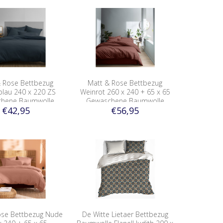
 Rose Bettbezug
Matt & Rose Bettbezug
blau 240 x 220 ZS
Weinrot 260 x 240 + 65 x 65
chene Baumwolle
Gewaschene Baumwolle
€42,95
€56,95
ose Bettbezug Nude
De Witte Lietaer Bettbezug