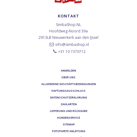
KONTAKT
SimbaShop.NL
Hoofdweg-Noord 39a
2913LB
Nieuwerkerk aan den IJssel
info@simbashop.nl
+31 10 7370712
ANMELDEN
ÜBER UNS
ALLGEMEINE GESCHÄFTSBEDINGUNGEN
HAFTUNGSAUSSCHLUSS
DATENSCHUTZERKLÄRUNG
ZAHLARTEN
LIEFERUNG UND RÜCKGABE
KUNDENSERVICE
SITEMAP
FOTOTAPETE ANLEITUNG