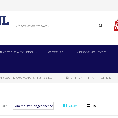
tilien von De Witte Lietaer
Badetextilien
Rucksäcke und Taschen
NDKOSTEN 5,95. VANAF 60 EURO GRATIS
VEILIG ACHTERAF BETALEN MET R
 nach:
Gitter
Liste