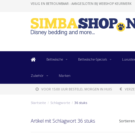
VEILIG EN BETROUWBAAR - AANGESLOTEN BIJ WEBSHOP KEURMERK
Bettwäsche
Bettwäsche-Specials
Luxustex
Zubehör
Marken
VOOR 15:00 UUR BESTELD, MORGEN IN HUIS
VERZE
Startseite
/
Schlagworte
/
36 stuks
Artikel mit Schlagwort 36 stuks
Sortieren