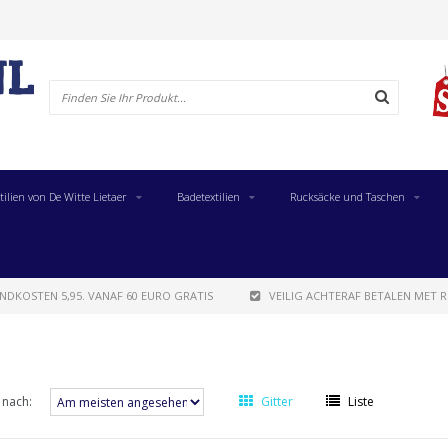
tilien von De Witte Lietaer
Badetextilien
Rucksäcke und Taschen
NDKOSTEN 5,95. VANAF 60 EURO GRATIS
VEILIG ACHTERAF BETALEN MET R
 nach:
Gitter
Liste