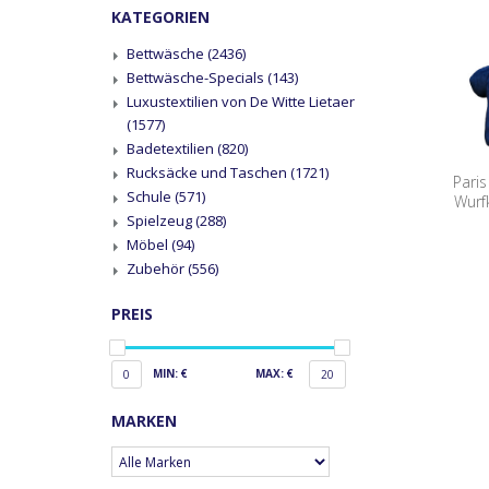
KATEGORIEN
Bettwäsche
(2436)
Bettwäsche-Specials
(143)
Luxustextilien von De Witte Lietaer
(1577)
Badetextilien
(820)
Rucksäcke und Taschen
(1721)
Pari
Schule
(571)
Wurf
Spielzeug
(288)
Möbel
(94)
Zubehör
(556)
PREIS
MIN: €
MAX: €
0
20
MARKEN