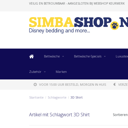
VEILIG EN BETROUWBAAR - AANGESLOTEN BIJ WEBSHOP KEURMERK
Bettwäsche
Bettwäsche-Specials
Luxustex
Zubehör
Marken
VOOR 15:00 UUR BESTELD, MORGEN IN HUIS
VERZE
Startseite
/
Schlagworte
/
3D Shirt
Artikel mit Schlagwort 3D Shirt
Sortieren