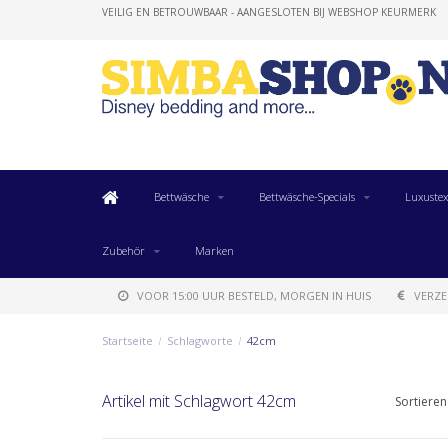
VEILIG EN BETROUWBAAR - AANGESLOTEN BIJ WEBSHOP KEURMERK
Bettwäsche
Bettwäsche-Specials
Luxustex
Zubehör
Marken
VOOR 15:00 UUR BESTELD, MORGEN IN HUIS
VERZE
Startseite
/
Schlagworte
/
42cm
Artikel mit Schlagwort 42cm
Sortieren