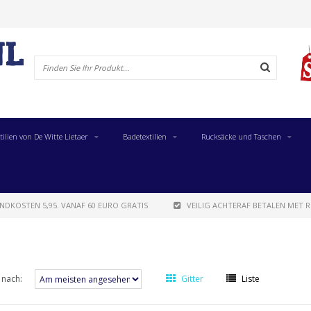
tilien von De Witte Lietaer
Badetextilien
Rucksäcke und Taschen
NDKOSTEN 5,95. VANAF 60 EURO GRATIS
VEILIG ACHTERAF BETALEN MET R
 nach:
Gitter
Liste