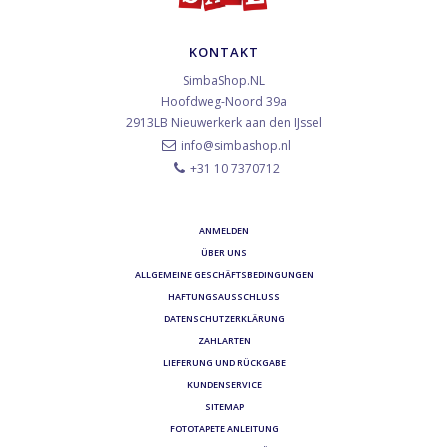
KONTAKT
SimbaShop.NL
Hoofdweg-Noord 39a
2913LB
Nieuwerkerk aan den IJssel
info@simbashop.nl
+31 10 7370712
ANMELDEN
ÜBER UNS
ALLGEMEINE GESCHÄFTSBEDINGUNGEN
HAFTUNGSAUSSCHLUSS
DATENSCHUTZERKLÄRUNG
ZAHLARTEN
LIEFERUNG UND RÜCKGABE
KUNDENSERVICE
SITEMAP
FOTOTAPETE ANLEITUNG