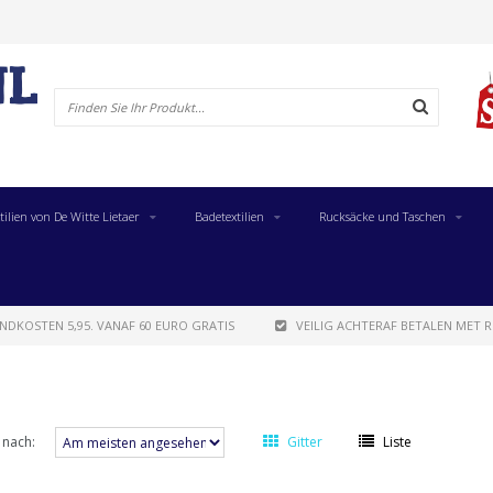
tilien von De Witte Lietaer
Badetextilien
Rucksäcke und Taschen
NDKOSTEN 5,95. VANAF 60 EURO GRATIS
VEILIG ACHTERAF BETALEN MET R
 nach:
Gitter
Liste