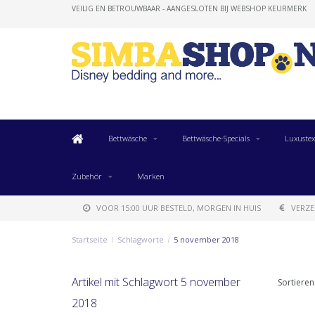
VEILIG EN BETROUWBAAR - AANGESLOTEN BIJ WEBSHOP KEURMERK
Bettwäsche
Bettwäsche-Specials
Luxustex
Zubehör
Marken
VOOR 15:00 UUR BESTELD, MORGEN IN HUIS
VERZE
Startseite
/
Schlagworte
/
5 november 2018
Artikel mit Schlagwort 5 november
Sortieren
2018