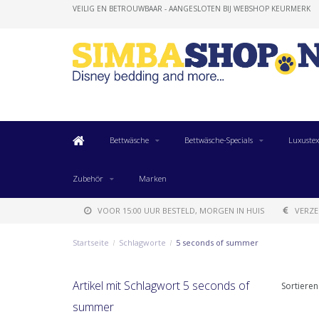
VEILIG EN BETROUWBAAR - AANGESLOTEN BIJ WEBSHOP KEURMERK
Bettwäsche
Bettwäsche-Specials
Luxustex
Zubehör
Marken
VOOR 15:00 UUR BESTELD, MORGEN IN HUIS
VERZE
Startseite
/
Schlagworte
/
5 seconds of summer
Artikel mit Schlagwort 5 seconds of
Sortieren
summer