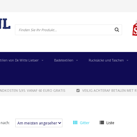
tilien von De Witte Lietaer
Badetextilien
Rucksäcke und Taschen
NDKOSTEN 5,95. VANAF 60 EURO GRATIS
VEILIG ACHTERAF BETALEN MET R
 nach:
Gitter
Liste