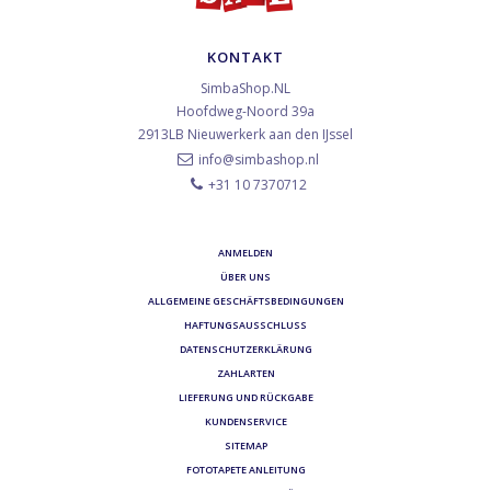
KONTAKT
SimbaShop.NL
Hoofdweg-Noord 39a
2913LB
Nieuwerkerk aan den IJssel
info@simbashop.nl
+31 10 7370712
ANMELDEN
ÜBER UNS
ALLGEMEINE GESCHÄFTSBEDINGUNGEN
HAFTUNGSAUSSCHLUSS
DATENSCHUTZERKLÄRUNG
ZAHLARTEN
LIEFERUNG UND RÜCKGABE
KUNDENSERVICE
SITEMAP
FOTOTAPETE ANLEITUNG