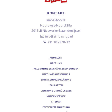
KONTAKT
SimbaShop.NL
Hoofdweg-Noord 39a
2913LB
Nieuwerkerk aan den IJssel
info@simbashop.nl
+31 10 7370712
ANMELDEN
ÜBER UNS
ALLGEMEINE GESCHÄFTSBEDINGUNGEN
HAFTUNGSAUSSCHLUSS
DATENSCHUTZERKLÄRUNG
ZAHLARTEN
LIEFERUNG UND RÜCKGABE
KUNDENSERVICE
SITEMAP
FOTOTAPETE ANLEITUNG