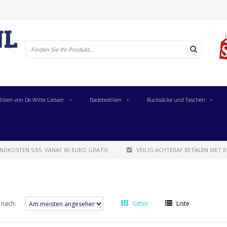
tilien von De Witte Lietaer
Badetextilien
Rucksäcke und Taschen
NDKOSTEN 5,95. VANAF 60 EURO GRATIS
VEILIG ACHTERAF BETALEN MET R
 nach:
Gitter
Liste