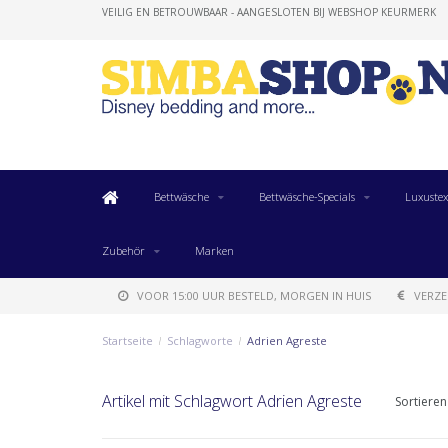
VEILIG EN BETROUWBAAR - AANGESLOTEN BIJ WEBSHOP KEURMERK
Bettwäsche
Bettwäsche-Specials
Luxustex
Zubehör
Marken
VOOR 15:00 UUR BESTELD, MORGEN IN HUIS
VERZE
Startseite
/
Schlagworte
/
Adrien Agreste
Artikel mit Schlagwort Adrien Agreste
Sortieren