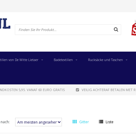
tilien von De Witte Lietaer
Badetextilien
Rucksäcke und Taschen
NDKOSTEN 5,95. VANAF 60 EURO GRATIS
VEILIG ACHTERAF BETALEN MET R
 nach:
Gitter
Liste