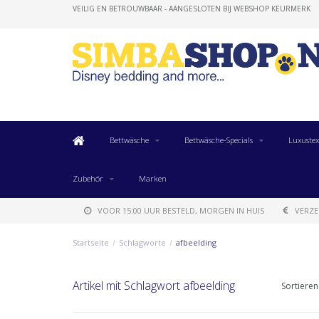
VEILIG EN BETROUWBAAR - AANGESLOTEN BIJ WEBSHOP KEURMERK
Bettwäsche
Bettwäsche-Specials
Luxustex
Zubehör
Marken
VOOR 15:00 UUR BESTELD, MORGEN IN HUIS
VERZE
Startseite
/
Schlagworte
/
afbeelding
Artikel mit Schlagwort afbeelding
Sortieren