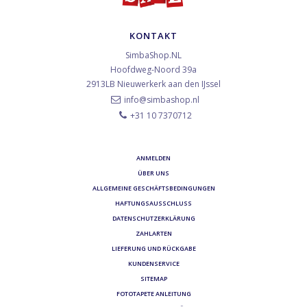
KONTAKT
SimbaShop.NL
Hoofdweg-Noord 39a
2913LB
Nieuwerkerk aan den IJssel
info@simbashop.nl
+31 10 7370712
ANMELDEN
ÜBER UNS
ALLGEMEINE GESCHÄFTSBEDINGUNGEN
HAFTUNGSAUSSCHLUSS
DATENSCHUTZERKLÄRUNG
ZAHLARTEN
LIEFERUNG UND RÜCKGABE
KUNDENSERVICE
SITEMAP
FOTOTAPETE ANLEITUNG