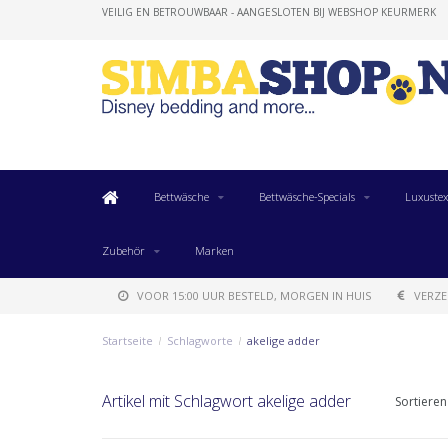
VEILIG EN BETROUWBAAR - AANGESLOTEN BIJ WEBSHOP KEURMERK
Bettwäsche
Bettwäsche-Specials
Luxustex
Zubehör
Marken
VOOR 15:00 UUR BESTELD, MORGEN IN HUIS
VERZE
Startseite
/
Schlagworte
/
akelige adder
Artikel mit Schlagwort akelige adder
Sortieren