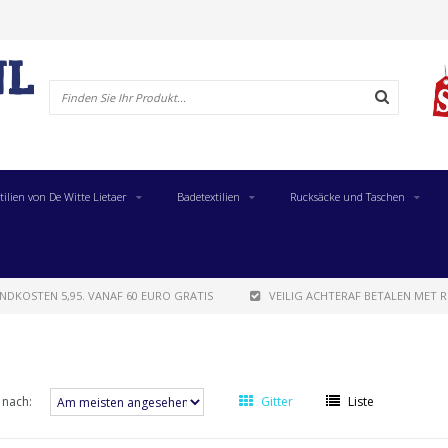
tilien von De Witte Lietaer
Badetextilien
Rucksäcke und Taschen
NDKOSTEN 5,95. VANAF 60 EURO GRATIS
VEILIG ACHTERAF BETALEN MET R
 nach:
Gitter
Liste