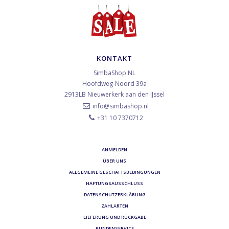
KONTAKT
SimbaShop.NL
Hoofdweg-Noord 39a
2913LB
Nieuwerkerk aan den IJssel
info@simbashop.nl
+31 10 7370712
ANMELDEN
ÜBER UNS
ALLGEMEINE GESCHÄFTSBEDINGUNGEN
HAFTUNGSAUSSCHLUSS
DATENSCHUTZERKLÄRUNG
ZAHLARTEN
LIEFERUNG UND RÜCKGABE
KUNDENSERVICE