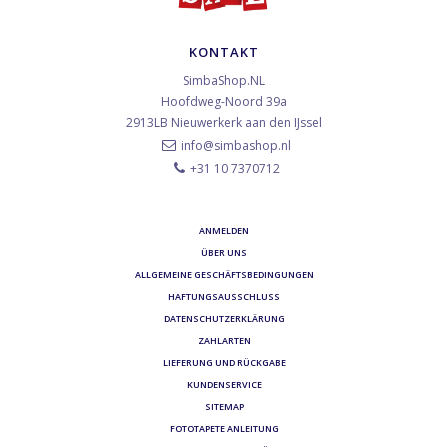
KONTAKT
SimbaShop.NL
Hoofdweg-Noord 39a
2913LB
Nieuwerkerk aan den IJssel
info@simbashop.nl
+31 10 7370712
ANMELDEN
ÜBER UNS
ALLGEMEINE GESCHÄFTSBEDINGUNGEN
HAFTUNGSAUSSCHLUSS
DATENSCHUTZERKLÄRUNG
ZAHLARTEN
LIEFERUNG UND RÜCKGABE
KUNDENSERVICE
SITEMAP
FOTOTAPETE ANLEITUNG