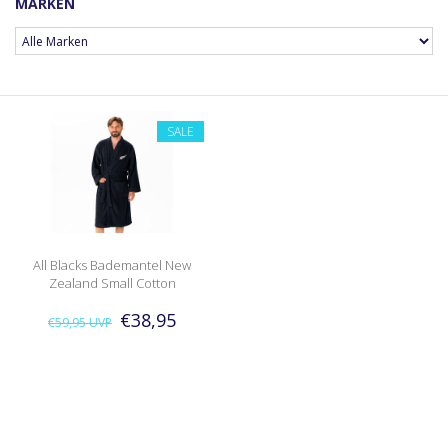
MARKEN
SALE
All Blacks Bademantel New
Zealand Small Cotton
€38,95
€59,95
UVP