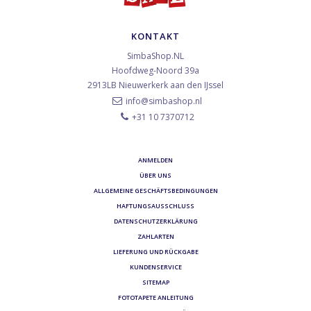
KONTAKT
SimbaShop.NL
Hoofdweg-Noord 39a
2913LB
Nieuwerkerk aan den IJssel
info@simbashop.nl
+31 10 7370712
ANMELDEN
ÜBER UNS
ALLGEMEINE GESCHÄFTSBEDINGUNGEN
HAFTUNGSAUSSCHLUSS
DATENSCHUTZERKLÄRUNG
ZAHLARTEN
LIEFERUNG UND RÜCKGABE
KUNDENSERVICE
SITEMAP
FOTOTAPETE ANLEITUNG