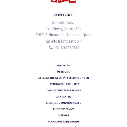
KONTAKT
SimbaShop.NL
Hoofdweg-Noord 39a
2913LB
Nieuwerkerk aan den IJssel
info@simbashop.nl
+31 10 7370712
ANMELDEN
ÜBER UNS
ALLGEMEINE GESCHÄFTSBEDINGUNGEN
HAFTUNGSAUSSCHLUSS
DATENSCHUTZERKLÄRUNG
ZAHLARTEN
LIEFERUNG UND RÜCKGABE
KUNDENSERVICE
SITEMAP
FOTOTAPETE ANLEITUNG