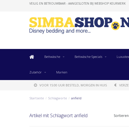
VEILIG EN BETROUWBAAR - AANGESLOTEN BIJ WEBSHOP KEURMERK
Bettwäsche
Bettwäsche-Specials
Luxustex
Zubehör
Marken
VOOR 15:00 UUR BESTELD, MORGEN IN HUIS
VERZE
Startseite
/
Schlagworte
/
anfield
Artikel mit Schlagwort anfield
Sortieren