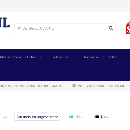
tilien von De Witte Lietaer
Badetextilien
Rucksäcke und Taschen
NDKOSTEN 5,95. VANAF 60 EURO GRATIS
VEILIG ACHTERAF BETALEN MET R
 nach:
Gitter
Liste