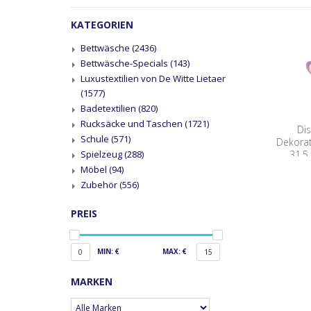
KATEGORIEN
Bettwäsche
(2436)
Bettwäsche-Specials
(143)
Luxustextilien von De Witte Lietaer
(1577)
Badetextilien
(820)
Rucksäcke und Taschen
(1721)
Dis
Schule
(571)
Dekorat
31,5
Spielzeug
(288)
Möbel
(94)
Zubehör
(556)
PREIS
MIN: €
MAX: €
0
15
MARKEN