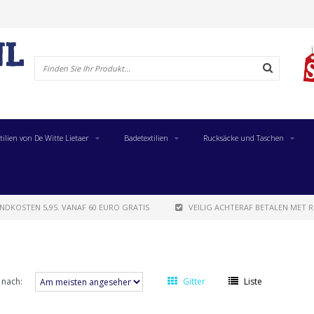
tilien von De Witte Lietaer
Badetextilien
Rucksäcke und Taschen
NDKOSTEN 5,95. VANAF 60 EURO GRATIS
VEILIG ACHTERAF BETALEN MET R
 nach:
Gitter
Liste