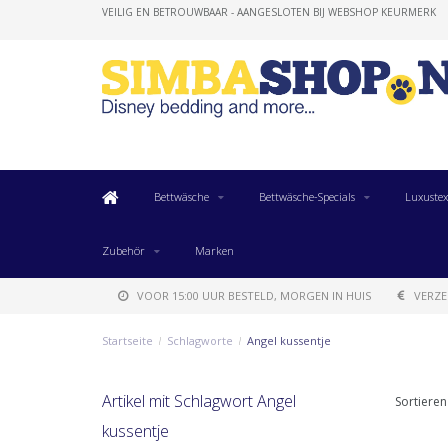
VEILIG EN BETROUWBAAR - AANGESLOTEN BIJ WEBSHOP KEURMERK
Bettwäsche
Bettwäsche-Specials
Luxustex
Zubehör
Marken
VOOR 15:00 UUR BESTELD, MORGEN IN HUIS
VERZE
Startseite
/
Schlagworte
/
Angel kussentje
Artikel mit Schlagwort Angel
Sortieren
kussentje