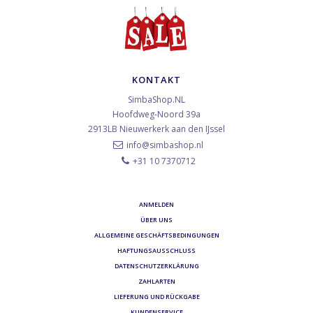
KONTAKT
SimbaShop.NL
Hoofdweg-Noord 39a
2913LB
Nieuwerkerk aan den IJssel
info@simbashop.nl
+31 10 7370712
ANMELDEN
ÜBER UNS
ALLGEMEINE GESCHÄFTSBEDINGUNGEN
HAFTUNGSAUSSCHLUSS
DATENSCHUTZERKLÄRUNG
ZAHLARTEN
LIEFERUNG UND RÜCKGABE
KUNDENSERVICE