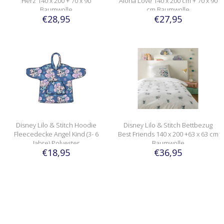
Herz 140 x 200 + 70 x 90
Aloha Love 140 x 200 cm + 70 x 90
Baumwolle
cm Baumwolle
€28,95
€27,95
Disney Lilo & Stitch Hoodie
Disney Lilo & Stitch Bettbezug
Fleecedecke Angel Kind (3- 6
Best Friends 140 x 200 +63 x 63 cm
Jahre) Polyester
Baumwolle
€18,95
€36,95