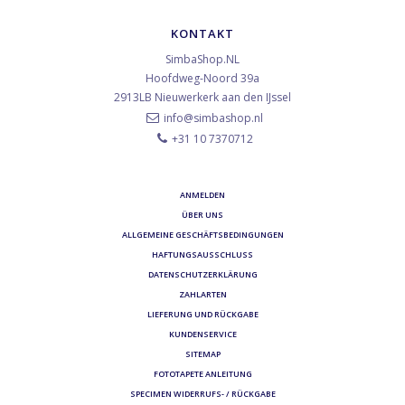
KONTAKT
SimbaShop.NL
Hoofdweg-Noord 39a
2913LB
Nieuwerkerk aan den IJssel
info@simbashop.nl
+31 10 7370712
ANMELDEN
ÜBER UNS
ALLGEMEINE GESCHÄFTSBEDINGUNGEN
HAFTUNGSAUSSCHLUSS
DATENSCHUTZERKLÄRUNG
ZAHLARTEN
LIEFERUNG UND RÜCKGABE
KUNDENSERVICE
SITEMAP
FOTOTAPETE ANLEITUNG
SPECIMEN WIDERRUFS- / RÜCKGABE