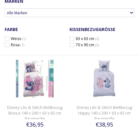
MARKEN
FARBE
KISSENBEZUGGRÖSSE
Weiss
63 x 63 cm
(1)
(2)
Rosa
70 x 90 cm
(1)
(3)
Disney Lilo & Stitch Bettbezug
Disney Lilo & Stitch Bettbezug
Bisous 140 x 200 + 63 x 63 cm
Happy 140 x 200 + 63 x 63 cm
Baumwolle
Baumwolle
€36,95
€38,95