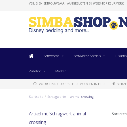
VEILIG EN BETROUWBAAR - AANGESLOTEN BIJ WEBSHOP KEURMERK
Bettwäsche
Bettwäsche-Specials
Luxustex
Zubehör
Marken
VOOR 15:00 UUR BESTELD, MORGEN IN HUIS
VERZE
Startseite
/
Schlagworte
/
animal crossing
Artikel mit Schlagwort animal
Sortieren
crossing