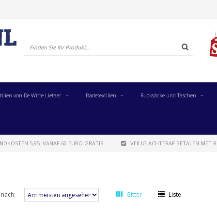
tilien von De Witte Lietaer
Badetextilien
Rucksäcke und Taschen
NDKOSTEN 5,95. VANAF 60 EURO GRATIS
VEILIG ACHTERAF BETALEN MET R
 nach:
Gitter
Liste