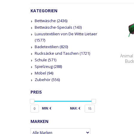
KATEGORIEN
Bettwäsche
(2436)
Bettwäsche-Specials
(143)
Luxustextilien von De Witte Lietaer
(1577)
Badetextilien
(820)
Rucksäcke und Taschen
(1721)
Animal
Schule
(571)
Budd
Spielzeug
(288)
Möbel
(94)
Zubehör
(556)
PREIS
MIN: €
MAX: €
0
15
MARKEN