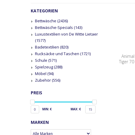
KATEGORIEN
Bettwäsche
(2436)
Bettwäsche-Specials
(143)
Luxustextilien von De Witte Lietaer
(1577)
Badetextilien
(820)
Rucksäcke und Taschen
(1721)
Animal
Schule
(571)
Tiger 7
Spielzeug
(288)
Möbel
(94)
Zubehör
(556)
PREIS
MIN: €
MAX: €
0
15
MARKEN