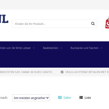
tilien von De Witte Lietaer
Badetextilien
Rucksäcke und Taschen
NDKOSTEN 5,95. VANAF 60 EURO GRATIS
VEILIG ACHTERAF BETALEN MET R
 nach:
Gitter
Liste