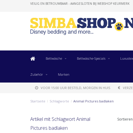
VEILIG EN BETROUWBAAR - AANGESLOTEN BIJ WEBSHOP KEURMERK
Bettwäsche
Bettwäsche-Specials
Luxustex
Zubehör
Marken
VOOR 15:00 UUR BESTELD, MORGEN IN HUIS
VERZE
Startseite
/
Schlagworte
/
Animal Pictures badlaken
Artikel mit Schlagwort Animal
Sortieren
Pictures badlaken