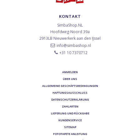
KONTAKT
SimbaShop.NL
Hoofdweg-Noord 39a
2913LB
Nieuwerkerk aan den IJssel
info@simbashop.nl
+31 10 7370712
ANMELDEN
ÜBER UNS
ALLGEMEINE GESCHÄFTSBEDINGUNGEN
HAFTUNGSAUSSCHLUSS
DATENSCHUTZERKLÄRUNG
ZAHLARTEN
LIEFERUNG UND RÜCKGABE
KUNDENSERVICE
SITEMAP
FOTOTAPETE ANLEITUNG