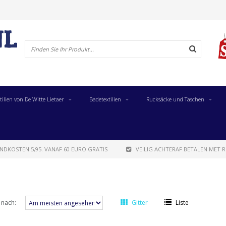
tilien von De Witte Lietaer
Badetextilien
Rucksäcke und Taschen
NDKOSTEN 5,95. VANAF 60 EURO GRATIS
VEILIG ACHTERAF BETALEN MET R
 nach:
Gitter
Liste