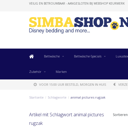
VEILIG EN BETROUWBAAR - AANGESLOTEN BIJ WEBSHOP KEURMERK
Bettwäsche
Bettwäsche-Specials
Luxustex
Zubehör
Marken
VOOR 15:00 UUR BESTELD, MORGEN IN HUIS
VERZE
Startseite
/
Schlagworte
/
animal pictures rugzak
Artikel mit Schlagwort animal pictures
Sortieren
rugzak