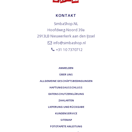
KONTAKT
SimbaShop.NL
Hoofdweg-Noord 39a
2913LB
Nieuwerkerk aan den IJssel
info@simbashop.nl
+31 10 7370712
ANMELDEN
ÜBER UNS
ALLGEMEINE GESCHÄFTSBEDINGUNGEN
HAFTUNGSAUSSCHLUSS
DATENSCHUTZERKLÄRUNG
ZAHLARTEN
LIEFERUNG UND RÜCKGABE
KUNDENSERVICE
SITEMAP
FOTOTAPETE ANLEITUNG