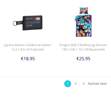
Jujutsu Kaisen Geldbörse Itadori
Dragon Ball Z Bettbezug Shonen
12,5 x 8,5 cm Polyester
140 x 200 + 70 x 90 Baumwolle
€18,95
€25,95
1
2
3
Nächste Seite