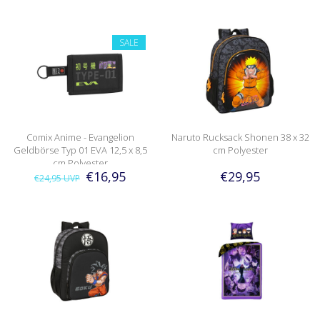
SALE
Comix Anime - Evangelion
Naruto Rucksack Shonen 38 x 32
Geldbörse Typ 01 EVA 12,5 x 8,5
cm Polyester
cm Polyester
€16,95
€29,95
€24,95
UVP