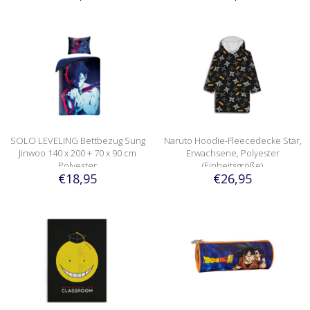
SOLO LEVELING Bettbezug Sung
Naruto Hoodie-Fleecedecke Star,
Jinwoo 140 x 200 + 70 x 90 cm
Erwachsene, Polyester
Polyester
(Einheitsgröße)
€18,95
€26,95