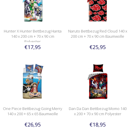
Hunter X Hunter Bettbezug Hanta
Naruto Bettbezug Red Cloud 140 x
140 x 200 cm + 70 x 90 cm
200 cm + 70 x 90 cm Baumwolle
Polyester
€17,95
€25,95
One Piece Bettbezug Going Merry
Dan Da Dan Bettbezug Momo 140
140 x 200 + 65 x 65 Baumwolle
x 200 + 70 x 90 cm Polyester
€26,95
€18,95