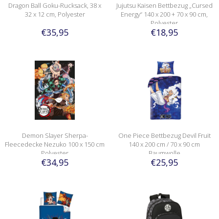
Dragon Ball Goku-Rucksack, 38 x
Jujutsu Kaisen Bettbezug „Cursed
32 x 12 cm, Polyester
Energy“ 140 x 200 + 70 x 90 cm,
Polyester
€35,95
€18,95
Demon Slayer Sherpa-
One Piece Bettbezug Devil Fruit
Fleecedecke Nezuko 100 x 150 cm
140 x 200 cm / 70 x 90 cm
Polyester
Baumwolle
€34,95
€25,95