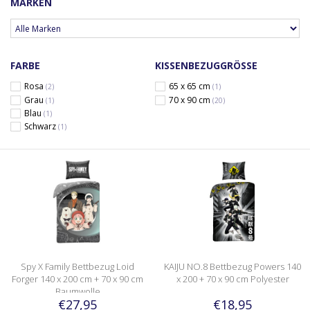
MARKEN
FARBE
KISSENBEZUGGRÖSSE
Rosa
65 x 65 cm
(2)
(1)
Grau
70 x 90 cm
(1)
(20)
Blau
(1)
Schwarz
(1)
Spy X Family Bettbezug Loid
KAIJU NO.8 Bettbezug Powers 140
Forger 140 x 200 cm + 70 x 90 cm
x 200 + 70 x 90 cm Polyester
Baumwolle
€27,95
€18,95