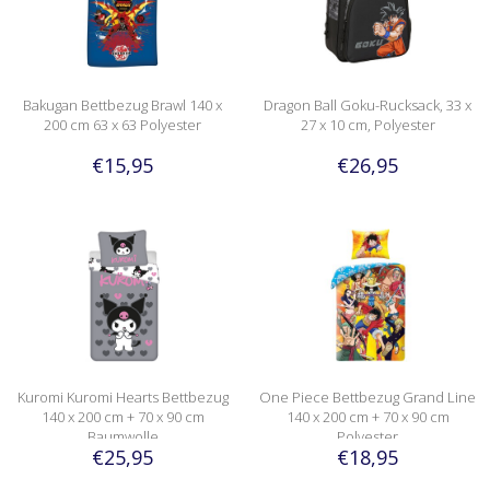
Bakugan Bettbezug Brawl 140 x
Dragon Ball Goku-Rucksack, 33 x
200 cm 63 x 63 Polyester
27 x 10 cm, Polyester
€15,95
€26,95
Kuromi Kuromi Hearts Bettbezug
One Piece Bettbezug Grand Line
140 x 200 cm + 70 x 90 cm
140 x 200 cm + 70 x 90 cm
Baumwolle
Polyester
€25,95
€18,95