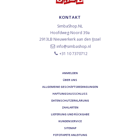
KONTAKT
SimbaShop.NL
Hoofdweg-Noord 39a
2913LB
Nieuwerkerk aan den IJssel
info@simbashop.nl
+31 10 7370712
ANMELDEN
ÜBER UNS
ALLGEMEINE GESCHÄFTSBEDINGUNGEN
HAFTUNGSAUSSCHLUSS
DATENSCHUTZERKLÄRUNG
ZAHLARTEN
LIEFERUNG UND RÜCKGABE
KUNDENSERVICE
SITEMAP
FOTOTAPETE ANLEITUNG