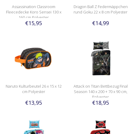
Assassination Classroom
Dragon Ball Z Federmäppchen
Fleecedecke Koro Sensei 130 x
rund Goku 22 x 8 cm Polyester
160 cm Polyester
€15,95
€14,99
Naruto Kulturbeutel 26 x 15 x 12
Attack on Titan Bettbezug Final
cm Polyester
Season 140 x 200 + 70 x 90 cm,
Polyester
€13,95
€18,95