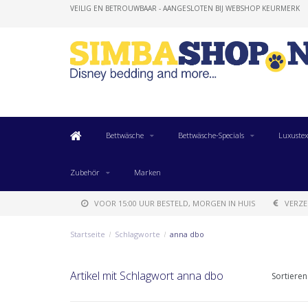
VEILIG EN BETROUWBAAR - AANGESLOTEN BIJ WEBSHOP KEURMERK
Bettwäsche
Bettwäsche-Specials
Luxustex
Zubehör
Marken
VOOR 15:00 UUR BESTELD, MORGEN IN HUIS
VERZE
Startseite
/
Schlagworte
/
anna dbo
Artikel mit Schlagwort anna dbo
Sortieren