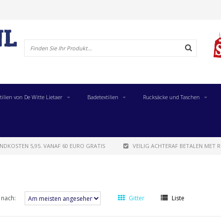
tilien von De Witte Lietaer
Badetextilien
Rucksäcke und Taschen
NDKOSTEN 5,95. VANAF 60 EURO GRATIS
VEILIG ACHTERAF BETALEN MET R
 nach:
Gitter
Liste