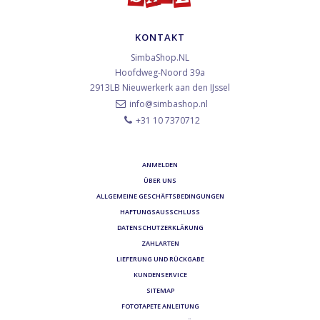
KONTAKT
SimbaShop.NL
Hoofdweg-Noord 39a
2913LB
Nieuwerkerk aan den IJssel
info@simbashop.nl
+31 10 7370712
ANMELDEN
ÜBER UNS
ALLGEMEINE GESCHÄFTSBEDINGUNGEN
HAFTUNGSAUSSCHLUSS
DATENSCHUTZERKLÄRUNG
ZAHLARTEN
LIEFERUNG UND RÜCKGABE
KUNDENSERVICE
SITEMAP
FOTOTAPETE ANLEITUNG