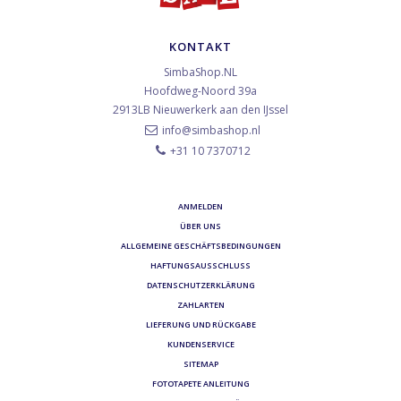
KONTAKT
SimbaShop.NL
Hoofdweg-Noord 39a
2913LB
Nieuwerkerk aan den IJssel
info@simbashop.nl
+31 10 7370712
ANMELDEN
ÜBER UNS
ALLGEMEINE GESCHÄFTSBEDINGUNGEN
HAFTUNGSAUSSCHLUSS
DATENSCHUTZERKLÄRUNG
ZAHLARTEN
LIEFERUNG UND RÜCKGABE
KUNDENSERVICE
SITEMAP
FOTOTAPETE ANLEITUNG