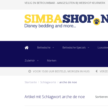
VEILIG EN BETROUWBAAR - AANGESLOTEN BIJ WEBSHOP KEURMERK
Bettwäsche
Bettwäsche-Specials
Luxustex
Zubehör
Marken
VOOR 15:00 UUR BESTELD, MORGEN IN HUIS
VERZE
Startseite
/
Schlagworte
/
arche de noe
Artikel mit Schlagwort arche de noe
Sortieren