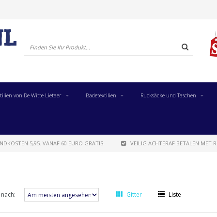
tilien von De Witte Lietaer
Badetextilien
Rucksäcke und Taschen
NDKOSTEN 5,95. VANAF 60 EURO GRATIS
VEILIG ACHTERAF BETALEN MET R
 nach:
Gitter
Liste