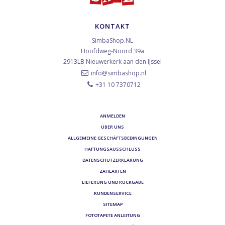
KONTAKT
SimbaShop.NL
Hoofdweg-Noord 39a
2913LB
Nieuwerkerk aan den IJssel
info@simbashop.nl
+31 10 7370712
ANMELDEN
ÜBER UNS
ALLGEMEINE GESCHÄFTSBEDINGUNGEN
HAFTUNGSAUSSCHLUSS
DATENSCHUTZERKLÄRUNG
ZAHLARTEN
LIEFERUNG UND RÜCKGABE
KUNDENSERVICE
SITEMAP
FOTOTAPETE ANLEITUNG