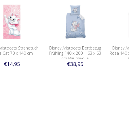
Aristocats Strandtuch
Disney Aristocats Bettbezug
Disney A
e Cat 70 x 140 cm
Frühling 140 x 200 + 63 x 63
Rosa 140 
cm Baumwolle
€14,95
€38,95