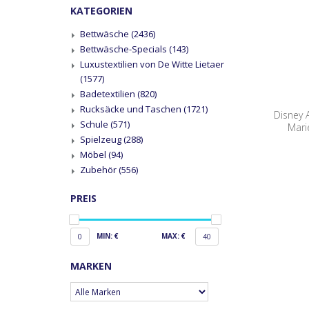
KATEGORIEN
Bettwäsche
(2436)
Bettwäsche-Specials
(143)
Luxustextilien von De Witte Lietaer
(1577)
Badetextilien
(820)
Rucksäcke und Taschen
(1721)
Disney 
Schule
(571)
Mari
Spielzeug
(288)
Möbel
(94)
Zubehör
(556)
PREIS
MIN: €
MAX: €
0
40
MARKEN