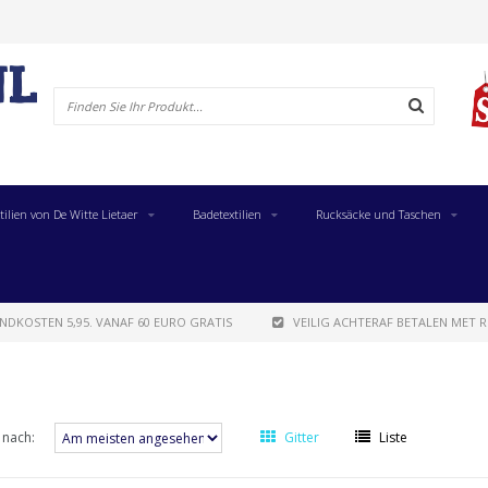
tilien von De Witte Lietaer
Badetextilien
Rucksäcke und Taschen
NDKOSTEN 5,95. VANAF 60 EURO GRATIS
VEILIG ACHTERAF BETALEN MET R
 nach:
Gitter
Liste