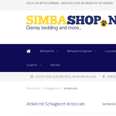
VEILIG EN BETROUWBAAR - AANGESLOTEN BIJ WEBSHOP KEURMERK
Bettwäsche
Bettwäsche-Specials
Luxustex
Zubehör
Marken
VOOR 15:00 UUR BESTELD, MORGEN IN HUIS
VERZE
Startseite
/
Schlagworte
/
Aristocats
Artikel mit Schlagwort Aristocats
Sortieren