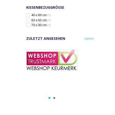
KISSENBEZUGGRÖSSE
40 x 60 cm
(1)
63 x 63 cm
(1)
70 x 90 cm
(1)
ZULETZT ANGESEHEN
Löschen