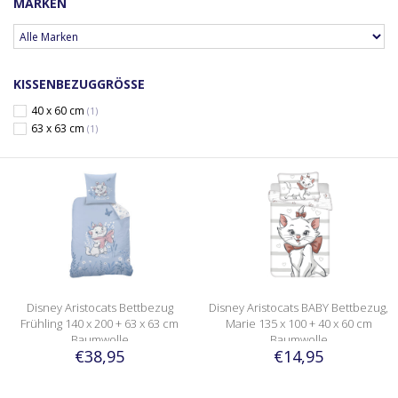
MARKEN
KISSENBEZUGGRÖSSE
40 x 60 cm
(1)
63 x 63 cm
(1)
Disney Aristocats Bettbezug
Disney Aristocats BABY Bettbezug,
Frühling 140 x 200 + 63 x 63 cm
Marie 135 x 100 + 40 x 60 cm
Baumwolle
Baumwolle
€38,95
€14,95