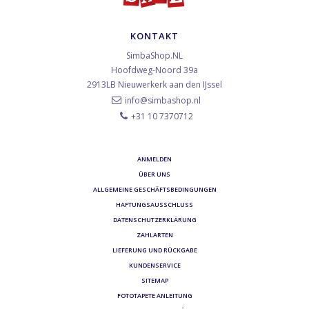
KONTAKT
SimbaShop.NL
Hoofdweg-Noord 39a
2913LB
Nieuwerkerk aan den IJssel
info@simbashop.nl
+31 10 7370712
ANMELDEN
ÜBER UNS
ALLGEMEINE GESCHÄFTSBEDINGUNGEN
HAFTUNGSAUSSCHLUSS
DATENSCHUTZERKLÄRUNG
ZAHLARTEN
LIEFERUNG UND RÜCKGABE
KUNDENSERVICE
SITEMAP
FOTOTAPETE ANLEITUNG