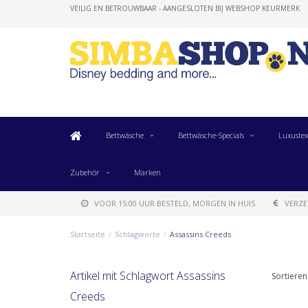
VEILIG EN BETROUWBAAR - AANGESLOTEN BIJ WEBSHOP KEURMERK
Bettwäsche
Bettwäsche-Specials
Luxustex
Zubehör
Marken
VOOR 15:00 UUR BESTELD, MORGEN IN HUIS
VERZE
Startseite
/
Schlagworte
/
Assassins Creeds
Artikel mit Schlagwort Assassins
Sortieren
Creeds