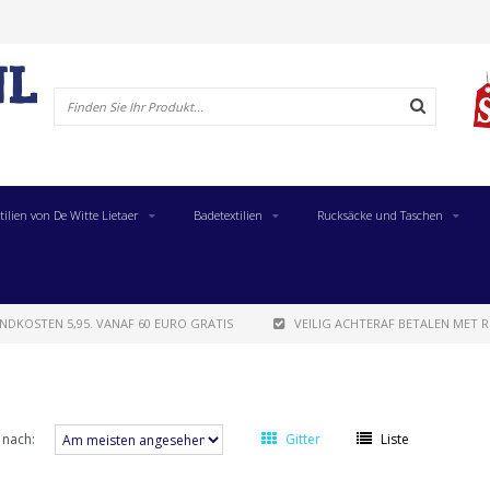
tilien von De Witte Lietaer
Badetextilien
Rucksäcke und Taschen
NDKOSTEN 5,95. VANAF 60 EURO GRATIS
VEILIG ACHTERAF BETALEN MET R
 nach:
Gitter
Liste