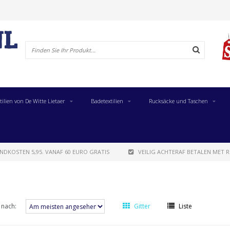
tilien von De Witte Lietaer
Badetextilien
Rucksäcke und Taschen
NDKOSTEN 5,95. VANAF 60 EURO GRATIS
VEILIG ACHTERAF BETALEN MET R
 nach:
Gitter
Liste