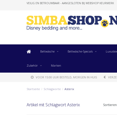
VEILIG EN BETROUWBAAR - AANGESLOTEN BIJ WEBSHOP KEURMERK
Bettwäsche
Bettwäsche-Specials
Luxustex
Zubehör
Marken
VOOR 15:00 UUR BESTELD, MORGEN IN HUIS
VERZE
Startseite
/
Schlagworte
/
Asterix
Artikel mit Schlagwort Asterix
Sortieren