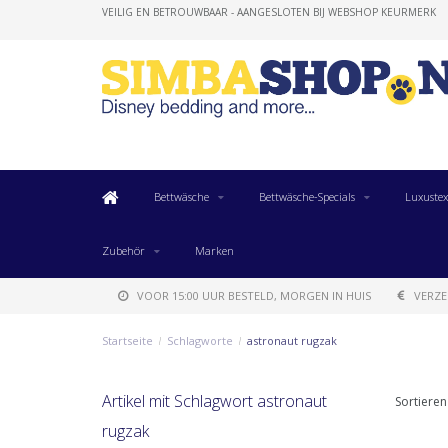
VEILIG EN BETROUWBAAR - AANGESLOTEN BIJ WEBSHOP KEURMERK
Bettwäsche
Bettwäsche-Specials
Luxustex
Zubehör
Marken
VOOR 15:00 UUR BESTELD, MORGEN IN HUIS
VERZE
Startseite
/
Schlagworte
/
astronaut rugzak
Artikel mit Schlagwort astronaut
Sortieren
rugzak