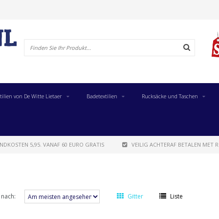
tilien von De Witte Lietaer
Badetextilien
Rucksäcke und Taschen
NDKOSTEN 5,95. VANAF 60 EURO GRATIS
VEILIG ACHTERAF BETALEN MET R
 nach:
Gitter
Liste