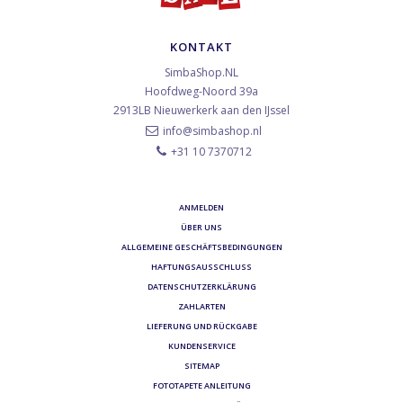
KONTAKT
SimbaShop.NL
Hoofdweg-Noord 39a
2913LB
Nieuwerkerk aan den IJssel
info@simbashop.nl
+31 10 7370712
ANMELDEN
ÜBER UNS
ALLGEMEINE GESCHÄFTSBEDINGUNGEN
HAFTUNGSAUSSCHLUSS
DATENSCHUTZERKLÄRUNG
ZAHLARTEN
LIEFERUNG UND RÜCKGABE
KUNDENSERVICE
SITEMAP
FOTOTAPETE ANLEITUNG