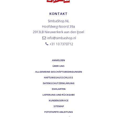
KONTAKT
SimbaShop.NL
Hoofdweg-Noord 39a
2913LB
Nieuwerkerk aan den IJssel
info@simbashop.nl
+31 10 7370712
ANMELDEN
ÜBER UNS
ALLGEMEINE GESCHÄFTSBEDINGUNGEN
HAFTUNGSAUSSCHLUSS
DATENSCHUTZERKLÄRUNG
ZAHLARTEN
LIEFERUNG UND RÜCKGABE
KUNDENSERVICE
SITEMAP
FOTOTAPETE ANLEITUNG