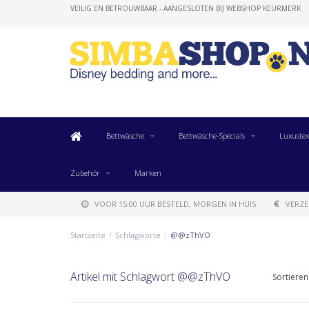
VEILIG EN BETROUWBAAR - AANGESLOTEN BIJ WEBSHOP KEURMERK
Bettwäsche
Bettwäsche-Specials
Luxustex
Zubehör
Marken
VOOR 15:00 UUR BESTELD, MORGEN IN HUIS
VERZE
Startseite
/
Schlagworte
/
@@zThVO
Artikel mit Schlagwort @@zThVO
Sortieren