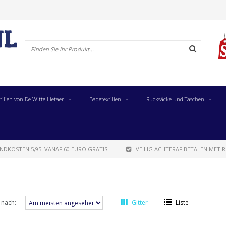
tilien von De Witte Lietaer
Badetextilien
Rucksäcke und Taschen
NDKOSTEN 5,95. VANAF 60 EURO GRATIS
VEILIG ACHTERAF BETALEN MET R
 nach:
Gitter
Liste