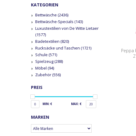
KATEGORIEN
Bettwäsche
(2436)
Bettwäsche-Specials
(143)
Luxustextilien von De Witte Lietaer
(1577)
Badetextilien
(820)
Rucksäcke und Taschen
(1721)
Peppa P
Schule
(571)
2
Spielzeug
(288)
Möbel
(94)
Zubehör
(556)
PREIS
MIN: €
MAX: €
0
20
MARKEN