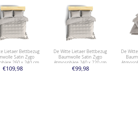
te Lietaer Bettbezug
De Witte Lietaer Bettbezug
De Witte
wolle Satin Zygo
Baumwolle Satin Zygo
Baumw
phäre 260 x 240 cm
Atmosphäre 240 x 220 cm
Atmosph
€109,98
€99,98