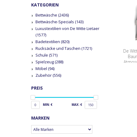
KATEGORIEN
Bettwäsche
(2436)
Bettwäsche-Specials
(143)
Luxustextilien von De Witte Lietaer
(1577)
Badetextilien
(820)
Rucksäcke und Taschen
(1721)
De Wit
Schule
(571)
Baum
Atmos
Spielzeug
(288)
Möbel
(94)
Zubehör
(556)
PREIS
MIN: €
MAX: €
0
150
MARKEN