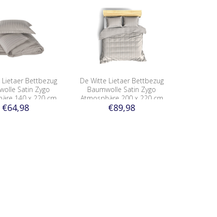
 Lietaer Bettbezug
De Witte Lietaer Bettbezug
olle Satin Zygo
Baumwolle Satin Zygo
äre 140 x 220 cm
Atmosphäre 200 x 220 cm
€64,98
€89,98