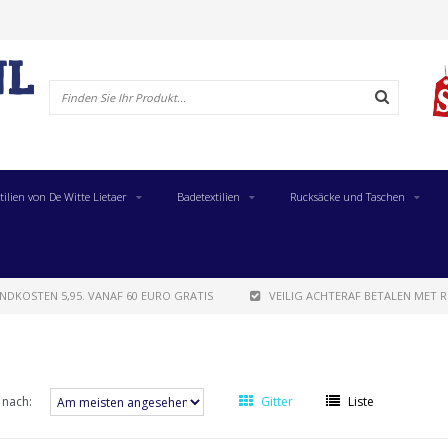
tilien von De Witte Lietaer
Badetextilien
Rucksäcke und Taschen
NDKOSTEN 5,95. VANAF 60 EURO GRATIS
VEILIG ACHTERAF BETALEN MET R
 nach:
Gitter
Liste