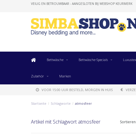
VEILIG EN BETROUWBAAR - AANGESLOTEN BIJ WEBSHOP KEURMERK
Bettwäsche
Bettwäsche-Specials
Luxustex
Zubehör
Marken
VOOR 15:00 UUR BESTELD, MORGEN IN HUIS
VERZE
Startseite
/
Schlagworte
/
atmosfeer
Artikel mit Schlagwort atmosfeer
Sortieren