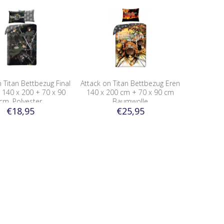
 Titan Bettbezug Final
Attack on Titan Bettbezug Eren
140 x 200 + 70 x 90
140 x 200 cm + 70 x 90 cm
cm, Polyester
Baumwolle
€18,95
€25,95