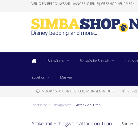
VEILIG EN BETROUWBAAR - AANGESLOTEN BIJ WEBSHOP KEURMERK
Bettwäsche
Bettwäsche-Specials
Luxustex
Zubehör
Marken
VOOR 15:00 UUR BESTELD, MORGEN IN HUIS
VERZE
Startseite
/
Schlagworte
/
Attack on Titan
Artikel mit Schlagwort Attack on Titan
Sortieren