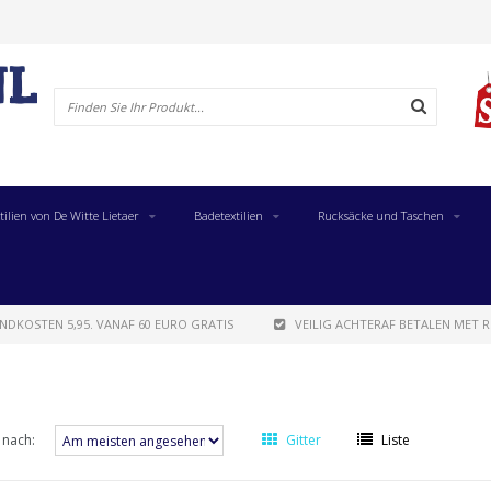
tilien von De Witte Lietaer
Badetextilien
Rucksäcke und Taschen
NDKOSTEN 5,95. VANAF 60 EURO GRATIS
VEILIG ACHTERAF BETALEN MET R
 nach:
Gitter
Liste