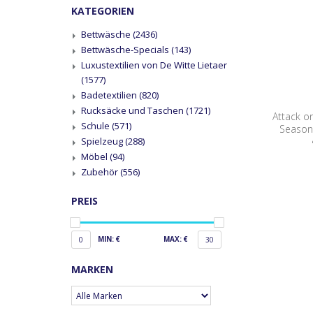
KATEGORIEN
Bettwäsche
(2436)
Bettwäsche-Specials
(143)
Luxustextilien von De Witte Lietaer
(1577)
Badetextilien
(820)
Rucksäcke und Taschen
(1721)
Attack on
Schule
(571)
Season 
Spielzeug
(288)
Möbel
(94)
Zubehör
(556)
PREIS
MIN: €
MAX: €
0
30
MARKEN