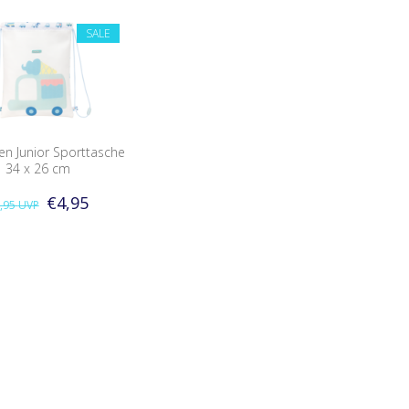
SALE
en Junior Sporttasche
34 x 26 cm
€4,95
,95
UVP