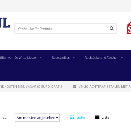
tilien von De Witte Lietaer
Badetextilien
Rucksäcke und Taschen
NDKOSTEN 5,95. VANAF 60 EURO GRATIS
VEILIG ACHTERAF BETALEN MET R
 nach:
Gitter
Liste