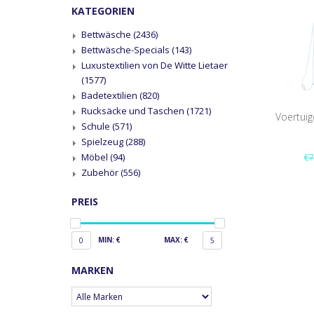
KATEGORIEN
Bettwäsche
(2436)
Bettwäsche-Specials
(143)
Luxustextilien von De Witte Lietaer
(1577)
Badetextilien
(820)
Rucksäcke und Taschen
(1721)
Voertuig
Schule
(571)
Spielzeug
(288)
Möbel
(94)
€7
Zubehör
(556)
PREIS
MIN: €
MAX: €
0
5
MARKEN