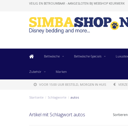
VEILIG EN BETROUWBAAR - AANGESLOTEN BIJ WEBSHOP KEURMERK
Bettwäsche
Bettwäsche-Specials
Luxustex
Zubehör
Marken
VOOR 15:00 UUR BESTELD, MORGEN IN HUIS
VERZE
Startseite
/
Schlagworte
/
autos
Artikel mit Schlagwort autos
Sortieren